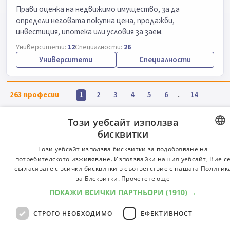
Прави оценка на недвижимо имущество, за да
определи неговата покупна цена, продажби,
инвестиция, ипотека или условия за заем.
Университети:
12
Специалности:
26
Университети
Специалности
263
професии
..
1
2
3
4
5
6
14
Този уебсайт използва
бисквитки
© 2000-2026 ФБО. Всички права запазени.
Общи условия
BULGARIA
Този уебсайт използва бисквитки за подобряване на
потребителското изживяване. Използвайки нашия уебсайт, Вие с
ENGLISH
съгласявате с всички бисквитки в съответствие с нашата Политик
за Бисквитки.
Прочетете още
ПОКАЖИ ВСИЧКИ ПАРТНЬОРИ
(1910) →
СТРОГО НЕОБХОДИМО
ЕФЕКТИВНОСТ