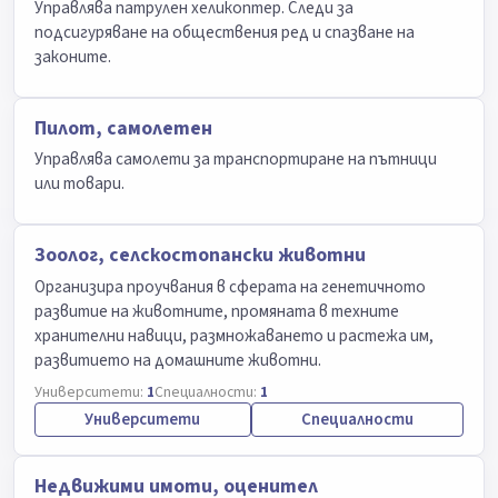
Управлява патрулен хеликоптер. Следи за
подсигуряване на обществения ред и спазване на
законите.
Пилот, самолетен
Управлява самолети за транспортиране на пътници
или товари.
Зоолог, селскостопански животни
Организира проучвания в сферата на генетичното
развитие на животните, промяната в техните
хранителни навици, размножаването и растежа им,
развитието на домашните животни.
Университети:
1
Специалности:
1
Университети
Специалности
Недвижими имоти, оценител