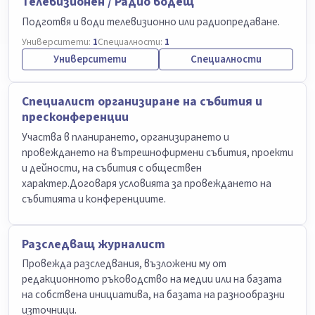
Телевизионен / Радио водещ
Подготвя и води телевизионно или радиопредаване.
Университети:
1
Специалности:
1
Университети
Специалности
Специалист организиране на събития и
пресконференции
Участва в планирането, организирането и
провеждането на вътрешнофирмени събития, проекти
и дейности, на събития с обществен
характер.Договаря условията за провеждането на
събитията и конференциите.
Разследващ журналист
Провежда разследвания, възложени му от
редакционното ръководство на медии или на базата
на собствена инициатива, на базата на разнообразни
източници.