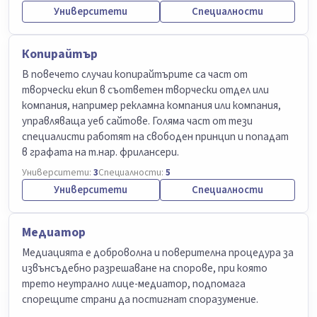
Университети
Специалности
Копирайтър
В повечето случаи копирайтърите са част от
творчески екип в съответен творчески отдел или
компания, например рекламна компания или компания,
управляваща уеб сайтове. Голяма част от тези
специалисти работят на свободен принцип и попадат
в графата на т.нар. фрилансери.
Университети:
3
Специалности:
5
Университети
Специалности
Медиатор
Медиацията е доброволна и поверителна процедура за
извънсъдебно разрешаване на спорове, при която
трето неутрално лице-медиатор, подпомага
спорещите страни да постигнат споразумение.