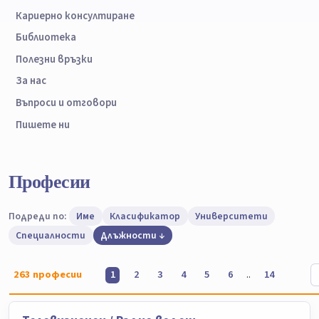
Кариерно консултиране
Библиотека
Полезни връзки
За нас
Въпроси и отговори
Пишете ни
Професии
Подреди по:
Име
Класификатор
Университети
Специалности
Длъжности
263
професии
..
1
2
3
4
5
6
14