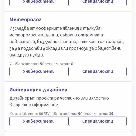
Университети
Специалности
Метеоролог
Изследва атмосферните явления и тълкува
метеорологични данни, събрани от земната
повърхност, въздушни станции, сателити или радари,
за да подготви доклади или прогнози за обществени
или други нужди.
Университети:
5
Специалности:
8
Университети
Специалности
Интериорен дизайнер
Дизайнерът проектира частично или цялостно
вътрешно оформление.
Класификатор:
6025
Университети:
9
Специалности:
19
Университети
Специалности