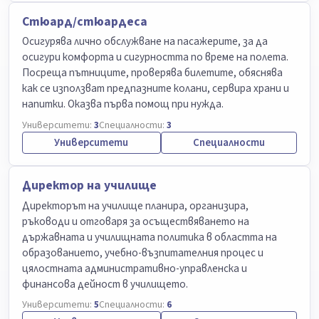
Стюард/стюардеса
Осигурява лично обслужване на пасажерите, за да
осигури комфорта и сигурността по време на полета.
Посреща пътниците, проверява билетите, обяснява
как се използват предпазните колани, сервира храни и
напитки. Оказва първа помощ при нужда.
Университети:
3
Специалности:
3
Университети
Специалности
Директор на училище
Директорът на училище планира, организира,
ръководи и отговаря за осъществяването на
държавната и училищната политика в областта на
образованието, учебно-възпитателния процес и
цялостната административно-управленска и
финансова дейност в училището.
Университети:
5
Специалности:
6