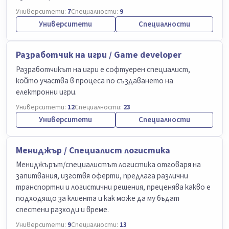
Университети:
7
Специалности:
9
Университети
Специалности
Разработчик на игри / Game developer
Разработчикът на игри е софтуерен специалист,
който участва в процеса по създаването на
електронни игри.
Университети:
12
Специалности:
23
Университети
Специалности
Мениджър / Специалист логистика
Мениджърът/специалистът логистика отговаря на
запитвания, изготвя оферти, предлага различни
транспортни и логистични решения, преценява какво е
подходящо за клиента и как може да му бъдат
спестени разходи и време.
Университети:
9
Специалности:
13