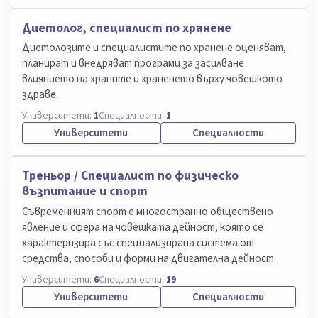
Диетолог, специалист по хранене
Диетолозите и специалистите по хранене оценяват,
планират и внедряват програми за засилване
влиянието на храните и храненето върху човешкото
здраве.
Университети:
1
Специалности:
1
Университети
Специалности
Треньор / Специалист по физическо
възпитание и спорт
Съвременният спорт е многостранно обществено
явление и сфера на човешката дейност, която се
характеризира със специализирана система от
средства, способи и форми на двигателна дейност.
Университети:
6
Специалности:
19
Университети
Специалности