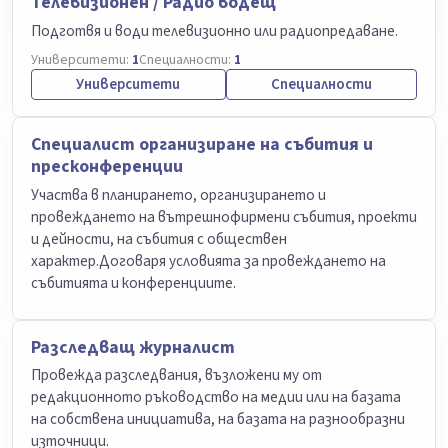
Телевизионен / Радио водещ
Подготвя и води телевизионно или радиопредаване.
Университети:
1
Специалности:
1
Университети
Специалности
Специалист организиране на събития и
пресконференции
Участва в планирането, организирането и
провеждането на вътрешнофирмени събития, проекти
и дейности, на събития с обществен
характер.Договаря условията за провеждането на
събитията и конференциите.
Разследващ журналист
Провежда разследвания, възложени му от
редакционното ръководство на медии или на базата
на собствена инициатива, на базата на разнообразни
източници.