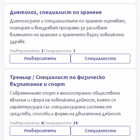
Диетолог, специалист по хранене
Диетолозите и специалистите по хранене оценяват,
планират и внедряват програми за засилване
влиянието на храните и храненето върху човешкото
здраве.
Университети:
1
Специалности:
1
Университети
Специалности
Треньор / Специалист по физическо
възпитание и спорт
Съвременният спорт е многостранно обществено
явление и сфера на човешката дейност, която се
характеризира със специализирана система от
средства, способи и форми на двигателна дейност.
Университети:
6
Специалности:
19
Университети
Специалности