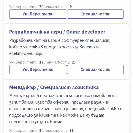
Университети:
7
Специалности:
9
Университети
Специалности
Разработчик на игри / Game developer
Разработчикът на игри е софтуерен специалист,
който участва в процеса по създаването на
електронни игри.
Университети:
12
Специалности:
23
Университети
Специалности
Мениджър / Специалист логистика
Мениджърът/специалистът логистика отговаря на
запитвания, изготвя оферти, предлага различни
транспортни и логистични решения, преценява какво е
подходящо за клиента и как може да му бъдат
спестени разходи и време.
Университети:
9
Специалности:
13