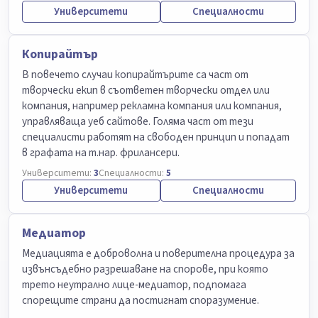
Университети
Специалности
Копирайтър
В повечето случаи копирайтърите са част от
творчески екип в съответен творчески отдел или
компания, например рекламна компания или компания,
управляваща уеб сайтове. Голяма част от тези
специалисти работят на свободен принцип и попадат
в графата на т.нар. фрилансери.
Университети:
3
Специалности:
5
Университети
Специалности
Медиатор
Медиацията е доброволна и поверителна процедура за
извънсъдебно разрешаване на спорове, при която
трето неутрално лице-медиатор, подпомага
спорещите страни да постигнат споразумение.