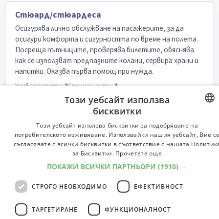
Стюард/стюардеса
Осигурява лично обслужване на пасажерите, за да
осигури комфорта и сигурността по време на полета.
Посреща пътниците, проверява билетите, обяснява
как се използват предпазните колани, сервира храни и
напитки. Оказва първа помощ при нужда.
Университети:
3
Специалности:
3
Университети
Специалности
Този уебсайт използва
бисквитки
BULGARIA
Този уебсайт използва бисквитки за подобряване на
263
професии
..
1
2
3
4
5
6
27
потребителското изживяване. Използвайки нашия уебсайт, Вие с
ENGLISH
съгласявате с всички бисквитки в съответствие с нашата Политик
за Бисквитки.
Прочетете още
ПОКАЖИ ВСИЧКИ ПАРТНЬОРИ
(1910) →
© 2000-2026 ФБО. Всички права запазени.
Общи условия
СТРОГО НЕОБХОДИМО
ЕФЕКТИВНОСТ
ТАРГЕТИРАНЕ
ФУНКЦИОНАЛНОСТ