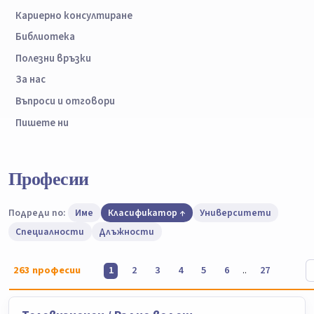
Кариерно консултиране
Библиотека
Полезни връзки
За нас
Въпроси и отговори
Пишете ни
Професии
Подреди по:
Име
Класификатор
Университети
Специалности
Длъжности
263
професии
..
1
2
3
4
5
6
27