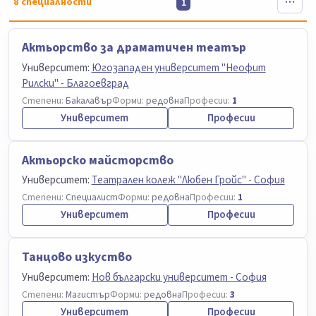
8
специалности
1
Актьорство за драматичен театър
Университет:
Югозападен университет "Неофит
Рилски" - Благоевград
Степени:
Бакалавър
Форми:
редовна
Професии:
1
Университет
Професии
Актьорско майсторство
Университет:
Театрален колеж "Любен Гройс" - София
Степени:
Специалист
Форми:
редовна
Професии:
1
Университет
Професии
Танцово изкуство
Университет:
Нов български университет - София
Степени:
Магистър
Форми:
редовна
Професии:
3
Университет
Професии