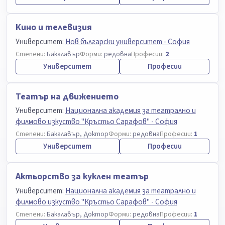
Кино и телевизия
Университет:
Нов български университет - София
Степени:
Бакалавър
Форми:
редовна
Професии:
2
Университет
Професии
Театър на движението
Университет:
Национална академия за театрално и
филмово изкуство "Кръстьо Сарафов" - София
Степени:
Бакалавър, Доктор
Форми:
редовна
Професии:
1
Университет
Професии
Актьорство за куклен театър
Университет:
Национална академия за театрално и
филмово изкуство "Кръстьо Сарафов" - София
Степени:
Бакалавър, Доктор
Форми:
редовна
Професии:
1