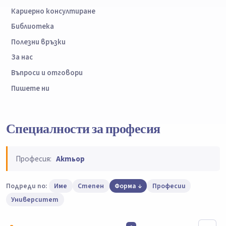
Кариерно консултиране
Библиотека
Полезни връзки
За нас
Въпроси и отговори
Пишете ни
Специалности за професия
Професия:
Актьор
Подреди по:
Име
Степен
Форма
Професии
Университет