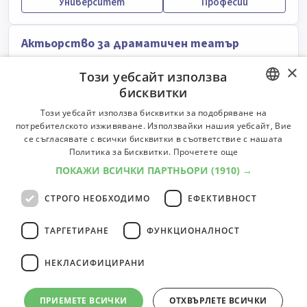
Университет
Професии
Актьорство за драматичен театър
Университет:
Национална академия за театрално и
×
Този уебсайт използва
филмово изкуство "Кръстьо Сарафов" - София
бисквитки
Степени:
Бакалавър, Доктор
Форми:
редовна
Професии:
1
Университет
Професии
BULGARIAN
Този уебсайт използва бисквитки за подобряване на
потребителското изживяване. Използвайки нашия уебсайт, Вие
ENGLISH
се съгласявате с всички бисквитки в съответствие с нашата
Актьорство за драматичен театър
Политика за Бисквитки.
Прочетете още
ПОКАЖИ ВСИЧКИ ПАРТНЬОРИ
(1910) →
Университет:
Пловдивски университет „Паисий
Хилендарски”
СТРОГО НЕОБХОДИМО
ЕФЕКТИВНОСТ
Степени:
Бакалавър
Форми:
редовна
Професии:
1
Университет
Професии
ТАРГЕТИРАНЕ
ФУНКЦИОНАЛНОСТ
НЕКЛАСИФИЦИРАНИ
8
специалности
1
ПРИЕМЕТЕ ВСИЧКИ
ОТХВЪРЛЕТЕ ВСИЧКИ