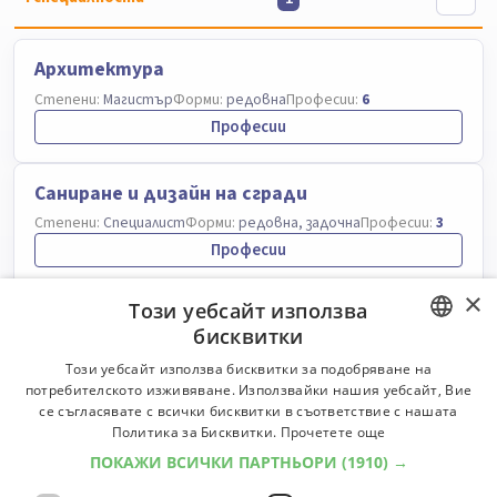
Архитектура
Степени:
Магистър
Форми:
редовна
Професии:
6
Професии
Саниране и дизайн на сгради
Степени:
Специалист
Форми:
редовна, задочна
Професии:
3
Професии
×
Този уебсайт използва
Строителство и архитектура на сгради и
бисквитки
съоръжения
BULGARIAN
Този уебсайт използва бисквитки за подобряване на
Степени:
Бакалавър
Форми:
редовна
Професии:
7
потребителското изживяване. Използвайки нашия уебсайт, Вие
Професии
ENGLISH
се съгласявате с всички бисквитки в съответствие с нашата
Политика за Бисквитки.
Прочетете още
ПОКАЖИ ВСИЧКИ ПАРТНЬОРИ
(1910) →
Строителство на сгради и съоръжения
Степени:
Специалист, Бакалавър, Магистър