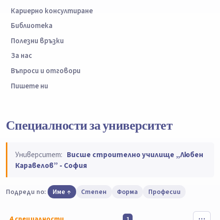
Кариерно консултиране
Библиотека
Полезни връзки
За нас
Въпроси и отговори
Пишете ни
Специалности за университет
Университет:
Висше строително училище „Любен
Каравелов” - София
Подреди по:
Име
Степен
Форма
Професии
4
специалности
1