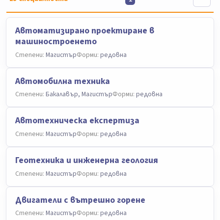
Автоматизирано проектиране в
машиностроенето
Степени:
Магистър
Форми:
редовна
Автомобилна техника
Степени:
Бакалавър, Магистър
Форми:
редовна
Автотехническа експертиза
Степени:
Магистър
Форми:
редовна
Геотехника и инженерна геология
Степени:
Магистър
Форми:
редовна
Двигатели с вътрешно горене
Степени:
Магистър
Форми:
редовна