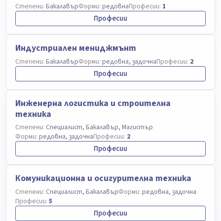
Степени:
Бакалавър
Форми:
редовна
Професии:
1
Професии
Индустриален мениджмънт
Степени:
Бакалавър
Форми:
редовна, задочна
Професии:
2
Професии
Инженерна логистика и строителна
техника
Степени:
Специалист, Бакалавър, Магистър
Форми:
редовна, задочна
Професии:
2
Професии
Комуникационна и осигурителна техника
Степени:
Специалист, Бакалавър
Форми:
редовна, задочна
Професии:
5
Професии