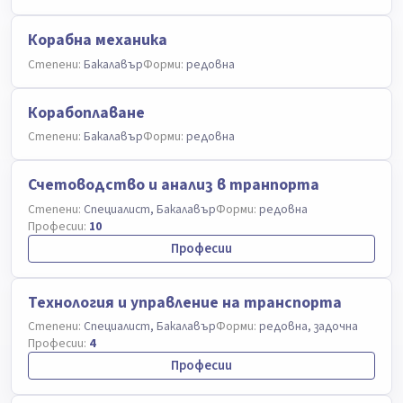
Корабна механика
Степени:
Бакалавър
Форми:
редовна
Корабоплаване
Степени:
Бакалавър
Форми:
редовна
Счетоводство и анализ в транпорта
Степени:
Специалист, Бакалавър
Форми:
редовна
Професии:
10
Професии
Технология и управление на транспорта
Степени:
Специалист, Бакалавър
Форми:
редовна, задочна
Професии:
4
Професии