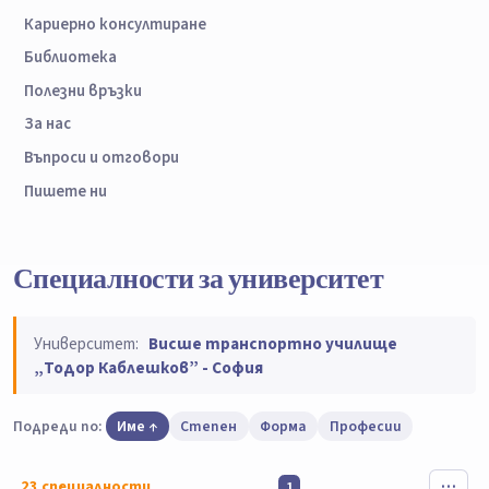
Кариерно консултиране
Библиотека
Полезни връзки
За нас
Въпроси и отговори
Пишете ни
Специалности за университет
Университет:
Висше транспортно училище
„Тодор Каблешков” - София
Подреди по:
Име
Степен
Форма
Професии
23
специалности
1