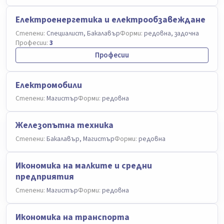
Електроенергетика и електрообзавеждане
Степени:
Специалист, Бакалавър
Форми:
редовна, задочна
Професии:
3
Професии
Електромобили
Степени:
Магистър
Форми:
редовна
Железопътна техника
Степени:
Бакалавър, Магистър
Форми:
редовна
Икономика на малките и средни
предприятия
Степени:
Магистър
Форми:
редовна
Икономика на транспорта