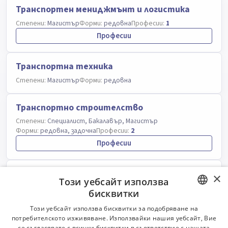
Транспортен мениджмънт и логистика
Степени:
Магистър
Форми:
редовна
Професии:
1
Професии
Транспортна техника
Степени:
Магистър
Форми:
редовна
Транспортно строителство
Степени:
Специалист, Бакалавър, Магистър
Форми:
редовна, задочна
Професии:
2
Професии
Управление на проекти
×
Този уебсайт използва
Степени:
Магистър
Форми:
редовна
бисквитки
BULGARIAN
Този уебсайт използва бисквитки за подобряване на
Управление на рискови технологични
потребителското изживяване. Използвайки нашия уебсайт, Вие
ENGLISH
процеси
се съгласявате с всички бисквитки в съответствие с нашата