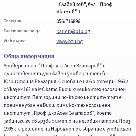
"Славейков", бул. "Проф.
Якимов" 1
Телефон
056/716896
Електронна поща
karieri@btu.bg
Web адрес
www.btu.bg
Обща информация
Университет "Проф. д-р Асен Златаров" е
единственият държавен университет в
Югоизточна България. Основан е на 6 октомри 1963 г.
с Указ № 162 на МС като Висш химико-технологичен
институт. Пет години по-късно институтът e
преименуван на Висш химико-технологичен
институт „Проф. д-р Асен Златаров“, което
завинаги го свързва с името на неговия патрон. През
1995 г. с решение на Народното събрание е утвърден