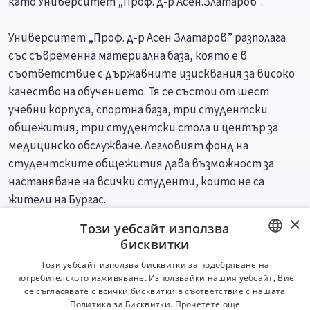
като Университет „Проф. д-р Асен.Златаров”.
Университет „Проф. д-р Асен Златаров” разполага
със съвременна материална база, която е в
съответствие с държавните изисквания за високо
качество на обучението. Тя се състои от шест
учебни корпуса, спортна база, три студентски
общежития, три студентски стола и център за
медицинско обслужване. Легловият фонд на
студентските общежития дава възможност за
настаняване на всички студенти, които не са
жители на Бургас.
×
Този уебсайт използва
Специалности
Професии
бисквитки
BULGARIAN
Този уебсайт използва бисквитки за подобряване на
потребителското изживяване. Използвайки нашия уебсайт, Вие
ENGLISH
се съгласявате с всички бисквитки в съответствие с нашата
Политика за Бисквитки.
Прочетете още