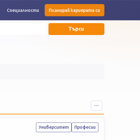
Специалности
Планирай кариерата си
Търси
Университет
Професии