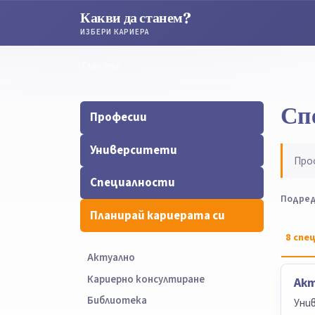
Какви да станем?
ИЗБЕРИ КАРИЕРА
Търсене
Търсене
Сп
Професии
Университети
Про
Специалности
Подред
Планирай кариерата си
8
спец
Актуално
Кариерно консултиране
Ак
Библиотека
Уни