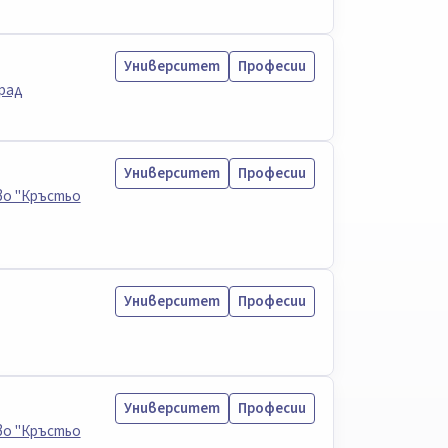
Университет
Професии
рад
Университет
Професии
во "Кръстьо
Университет
Професии
Университет
Професии
во "Кръстьо