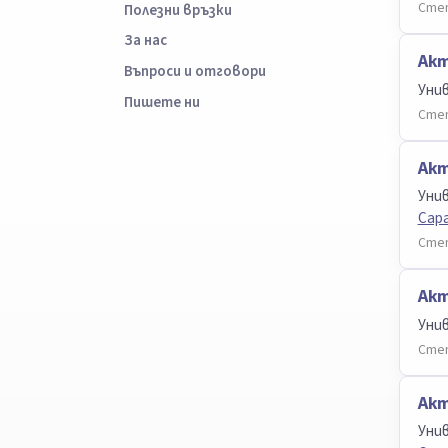
Степ
Полезни връзки
За нас
Ак
Въпроси и отговори
Уни
Пишете ни
Степ
Ак
Уни
Сар
Степ
Ак
Уни
Степ
Акт
Уни