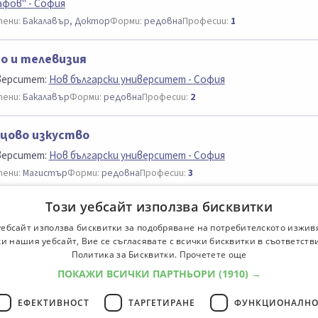
афов" - София
ени:
Бакалавър, Доктор
Форми:
редовна
Професии:
1
о и телевизия
верситет:
Нов български университет - София
ени:
Бакалавър
Форми:
редовна
Професии:
2
цово изкуство
верситет:
Нов български университет - София
ени:
Магистър
Форми:
редовна
Професии:
3
Този уебсайт използва бисквитки
атър на движението
уебсайт използва бисквитки за подобряване на потребителското изжив
верситет:
Национална академия за театрално и филмово изкуст
и нашия уебсайт, Вие се съгласявате с всички бисквитки в съответств
афов" - София
Политика за Бисквитки.
Прочетете още
ени:
Бакалавър, Доктор
Форми:
редовна
Професии:
1
ПОКАЖИ ВСИЧКИ ПАРТНЬОРИ
(1910) →
ЕФЕКТИВНОСТ
ТАРГЕТИРАНЕ
ФУНКЦИОНАЛНО
иалности
1