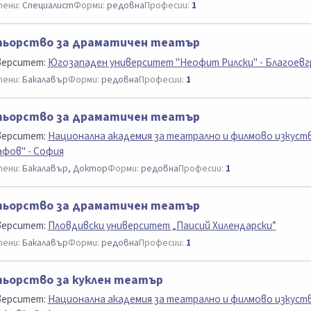
ени:
Специалист
Форми:
редовна
Професии:
1
тьорство за драматичен театър
верситет:
Югозападен университет "Неофит Рилски" - Благоевг
ени:
Бакалавър
Форми:
редовна
Професии:
1
тьорство за драматичен театър
верситет:
Национална академия за театрално и филмово изкуст
афов" - София
ени:
Бакалавър, Доктор
Форми:
редовна
Професии:
1
тьорство за драматичен театър
верситет:
Пловдивски университет „Паисий Хилендарски”
ени:
Бакалавър
Форми:
редовна
Професии:
1
ьорство за куклен театър
верситет:
Национална академия за театрално и филмово изкуст