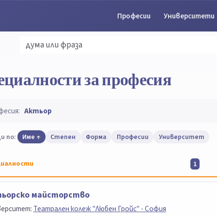
Професии
Университети
ециалности за професия
фесия:
Актьор
и по:
Име
Степен
Форма
Професии
Университет
иалности
1
тьорско майсторство
верситет:
Театрален колеж "Любен Гройс" - София