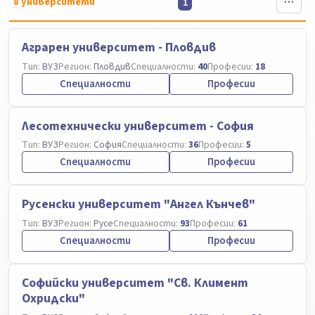
8
университети
1
Аграрен университет - Пловдив
Тип:
ВУЗ
Регион:
Пловдив
Специалности:
40
Професии:
18
Специалности
Професии
Лесотехнически университет - София
Тип:
ВУЗ
Регион:
София
Специалности:
36
Професии:
5
Специалности
Професии
Русенски университет "Ангел Кънчев"
Тип:
ВУЗ
Регион:
Русе
Специалности:
93
Професии:
61
Специалности
Професии
Софийски университет "Св. Климент
Охридски"