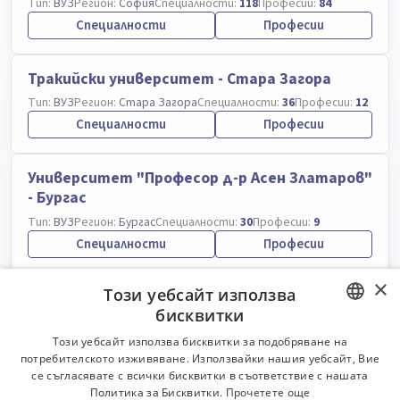
Тип:
ВУЗ
Регион:
София
Специалности:
118
Професии:
84
Специалности
Професии
Тракийски университет - Стара Загора
Тип:
ВУЗ
Регион:
Стара Загора
Специалности:
36
Професии:
12
Специалности
Професии
Университет "Професор д-р Асен Златаров"
- Бургас
Тип:
ВУЗ
Регион:
Бургас
Специалности:
30
Професии:
9
Специалности
Професии
×
Този уебсайт използва
Университет по хранителни технологии -
бисквитки
Пловдив
BULGARIAN
Тип:
ВУЗ
Регион:
Пловдив
Специалности:
37
Професии:
29
Този уебсайт използва бисквитки за подобряване на
потребителското изживяване. Използвайки нашия уебсайт, Вие
Специалности
Професии
ENGLISH
се съгласявате с всички бисквитки в съответствие с нашата
Политика за Бисквитки.
Прочетете още