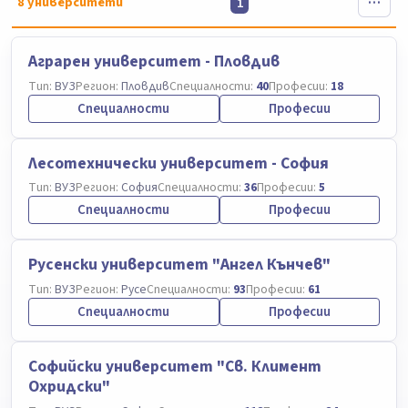
8
университети
1
Аграрен университет - Пловдив
Тип:
ВУЗ
Регион:
Пловдив
Специалности:
40
Професии:
18
Специалности
Професии
Лесотехнически университет - София
Тип:
ВУЗ
Регион:
София
Специалности:
36
Професии:
5
Специалности
Професии
Русенски университет "Ангел Кънчев"
Тип:
ВУЗ
Регион:
Русе
Специалности:
93
Професии:
61
Специалности
Професии
Софийски университет "Св. Климент
Охридски"