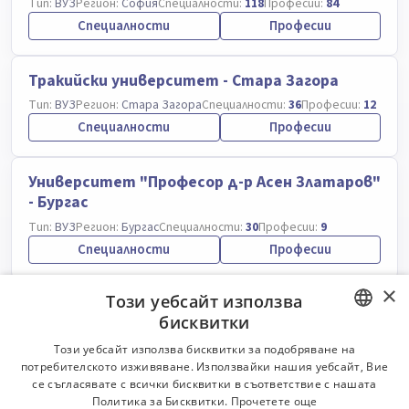
Тип:
ВУЗ
Регион:
София
Специалности:
118
Професии:
84
Специалности
Професии
Тракийски университет - Стара Загора
Тип:
ВУЗ
Регион:
Стара Загора
Специалности:
36
Професии:
12
Специалности
Професии
Университет "Професор д-р Асен Златаров"
- Бургас
Тип:
ВУЗ
Регион:
Бургас
Специалности:
30
Професии:
9
Специалности
Професии
×
Този уебсайт използва
Университет по хранителни технологии -
бисквитки
Пловдив
BULGARIAN
Тип:
ВУЗ
Регион:
Пловдив
Специалности:
37
Професии:
29
Този уебсайт използва бисквитки за подобряване на
потребителското изживяване. Използвайки нашия уебсайт, Вие
Специалности
Професии
ENGLISH
се съгласявате с всички бисквитки в съответствие с нашата
Политика за Бисквитки.
Прочетете още