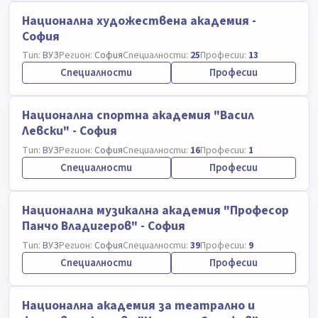
Национална художествена академия -
София
Тип:
ВУЗ
Регион:
София
Специалности:
25
Професии:
13
Специалности
Професии
Национална спортна академия "Васил
Левски" - София
Тип:
ВУЗ
Регион:
София
Специалности:
16
Професии:
1
Специалности
Професии
Национална музикална академия "Професор
Панчо Владигеров" - София
Тип:
ВУЗ
Регион:
София
Специалности:
39
Професии:
9
Специалности
Професии
Национална академия за театрално и