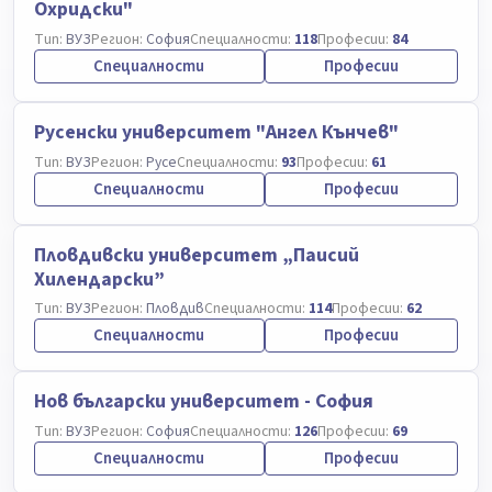
Охридски"
Тип:
ВУЗ
Регион:
София
Специалности:
118
Професии:
84
Специалности
Професии
Русенски университет "Ангел Кънчев"
Тип:
ВУЗ
Регион:
Русе
Специалности:
93
Професии:
61
Специалности
Професии
Пловдивски университет „Паисий
Хилендарски”
Тип:
ВУЗ
Регион:
Пловдив
Специалности:
114
Професии:
62
Специалности
Професии
Нов български университет - София
Тип:
ВУЗ
Регион:
София
Специалности:
126
Професии:
69
Специалности
Професии