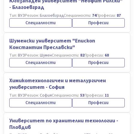
Югозападен университет "Неофит Рилски"
- Благоевград
Тип:
ВУЗ
Регион:
Благоевград
Специалности:
74
Професии:
87
Специалности
Професии
Шуменски университет "Епископ
Константин Преславски"
Тип:
ВУЗ
Регион:
Шумен
Специалности:
82
Професии:
68
Специалности
Професии
Химикотехнологичен и металургичен
университет - София
Тип:
ВУЗ
Регион:
София
Специалности:
53
Професии:
11
Специалности
Професии
Университет по хранителни технологии -
Пловдив