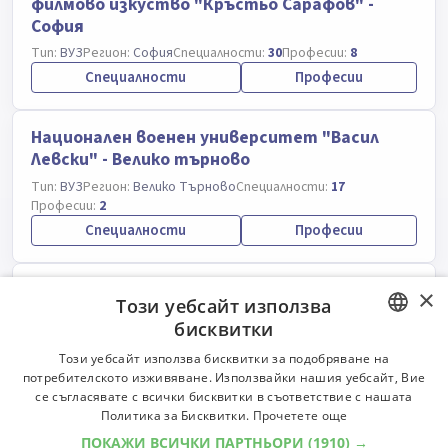
филмово изкуство "Кръстьо Сарафов" -
София
Тип:
ВУЗ
Регион:
София
Специалности:
30
Професии:
8
Специалности
Професии
Национален военен университет "Васил
Левски" - Велико търново
Тип:
ВУЗ
Регион:
Велико Търново
Специалности:
17
Професии:
2
Специалности
Професии
Минно-геоложки университет "Свети Иван
×
Този уебсайт използва
Рилски" - София
бисквитки
Тип:
ВУЗ
Регион:
София
Специалности:
45
Професии:
4
BULGARIAN
Този уебсайт използва бисквитки за подобряване на
Специалности
Професии
потребителското изживяване. Използвайки нашия уебсайт, Вие
ENGLISH
се съгласявате с всички бисквитки в съответствие с нашата
Политика за Бисквитки.
Прочетете още
Международно висше бизнес училище -
ПОКАЖИ ВСИЧКИ ПАРТНЬОРИ
(1910) →
Ботевград