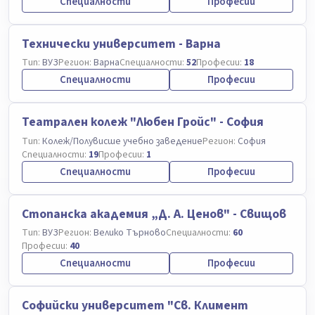
Специалности
Професии
Технически университет - Варна
Тип:
ВУЗ
Регион:
Варна
Специалности:
52
Професии:
18
Специалности
Професии
Театрален колеж "Любен Гройс" - София
Тип:
Колеж/Полувисше учебно заведение
Регион:
София
Специалности:
19
Професии:
1
Специалности
Професии
Стопанска академия „Д. А. Ценов" - Свищов
Тип:
ВУЗ
Регион:
Велико Търново
Специалности:
60
Професии:
40
Специалности
Професии
Софийски университет "Св. Климент