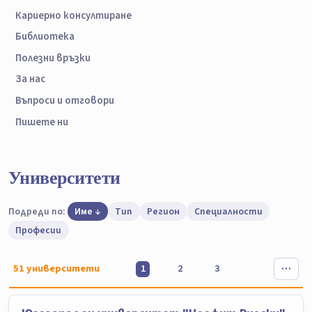
Кариерно консултиране
Библиотека
Полезни връзки
За нас
Въпроси и отговори
Пишете ни
Университети
Подреди по:
Име
Тип
Регион
Специалности
Професии
51
университети
1
2
3