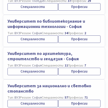
Тип:
ВУЗ
Регион:
Пловдив
Специалности:
37
Професии:
29
Специалности
Професии
Университет по библиотекознание и
информационни технологии - София
Тип:
ВУЗ
Регион:
София
Специалности:
34
Професии:
2
Специалности
Професии
Университет по архитектура,
строителство и геодезия - София
Тип:
ВУЗ
Регион:
София
Специалности:
11
Професии:
7
Специалности
Професии
Университет за национално и световно
стопанство
Тип:
ВУЗ
Регион:
София
Специалности:
57
Професии:
71
Специалности
Професии