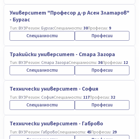
Университет "Професор д-р Асен Златаров"
- Бургас
Тип:
ВУЗ
Регион:
Бургас
Специалности:
30
Професии:
9
Специалности
Професии
Тракийски университет - Стара Загора
Тип:
ВУЗ
Регион:
Стара Загора
Специалности:
36
Професии:
12
Специалности
Професии
Технически университет - София
Тип:
ВУЗ
Регион:
София
Специалности:
117
Професии:
32
Специалности
Професии
Технически университет - Габрово
Тип:
ВУЗ
Регион:
Габрово
Специалности:
45
Професии:
29